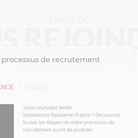
ENVIE DE
S REJOIND
 processus de recrutement
VOIR L'OFFRE
ANCE
SUISSE
Vous souhaitez tenter
l’expérience
Redsen
en France ?
Découvrez
toutes les étapes de notre processus de
VOIR L'OFFRE
recrutement avant de postuler.