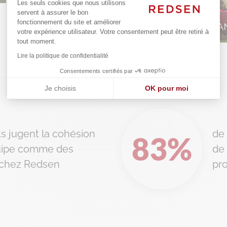
Les seuls cookies que nous utilisons
servent à assurer le bon
fonctionnement du site et améliorer
NOËL DES ENFA
votre expérience utilisateur. Votre consentement peut être retiré à
tout moment.
Lire la politique de confidentialité
Consentements certifiés par
Je choisis
OK pour moi
Axeptio consent
Plateforme de Gestion du Consentement : Personnalisez vos
Notre plateforme vous permet d'adapter et de gérer vos paramè
s jugent la cohésion
de 
83
%
équipe comme des
de 
s chez Redsen
pro