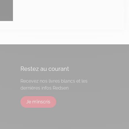
[do_widget id=socialbloc-3]
Restez au courant
Recevez nos livres blancs et les
dernières infos Redsen
Je m’inscris