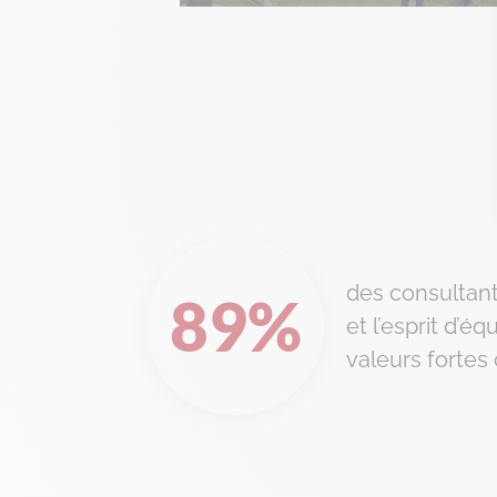
des consultant
89
%
et l’esprit d’
valeurs forte