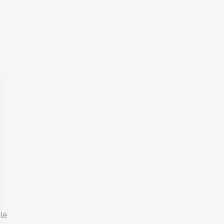
 Options
le