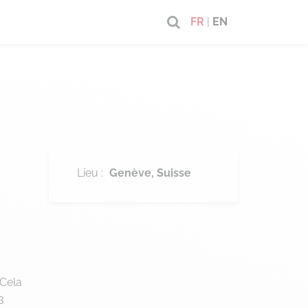
FR
|
EN
Lieu :
Genève
Suisse
 Cela
3