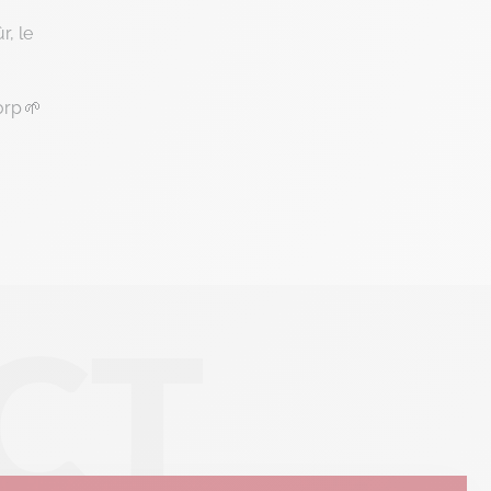
tres de confidentialité, en garantissant la conformité avec les
r, le
orp 🌱
CT