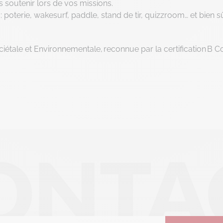
 soutenir lors de vos missions.
Notre plateforme vous permet d'adapter et de gérer vos paramè
: poterie, wakesurf, paddle, stand de tir, quizzroom… et bien sû
iétale et Environnementale, reconnue par la certification B C
ONTA