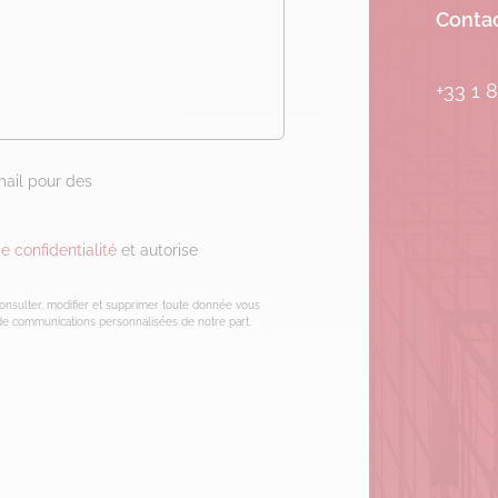
Contac
[email
+33 1 
mail pour des
e confidentialité
et autorise
consulter, modifier et supprimer toute donnée vous
e communications personnalisées de notre part.