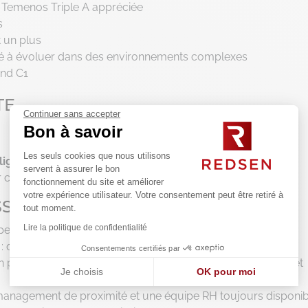
 Temenos Triple A appréciée
s
t un plus
cité à évoluer dans des environnements complexes
and C1
TE
Continuer sans accepter
Bon à savoir
Les seuls cookies que nous utilisons
ligatoire
au démarrage)
servent à assurer le bon
 chez les clients
fonctionnement du site et améliorer
votre expérience utilisateur. Votre consentement peut être retiré à
SE ?
tout moment.
Lire la politique de confidentialité
pendant, au service de clients variés.
qualité de vie, nature ⛰️, activités, culture, …
Consentements certifiés par
n plan de carrière personnalisé et l’accès à des formations et
Je choisis
OK pour moi
Axeptio consent
Plateforme de Gestion du Consentement : Personnalisez vos
nagement de proximité et une équipe RH toujours disponib