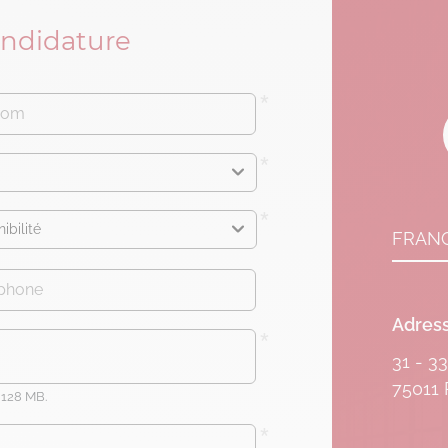
andidature
FRAN
Adress
31 - 3
75011 
: 128 MB.