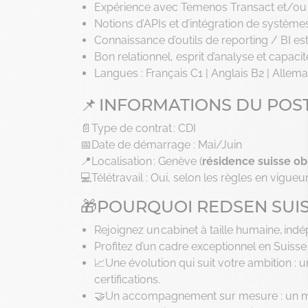
Expérience avec Temenos Transact et/ou
Notions d’APIs et d’intégration de système
Connaissance d’outils de reporting / BI es
Bon relationnel, esprit d’analyse et capa
Langues : Français C1 | Anglais B2 | Allem
📌 INFORMATIONS DU POS
📄Type de contrat : CDI
📅Date de démarrage : Mai/Juin
📍Localisation : Genève (
résidence suisse ob
💻Télétravail : Oui, selon les règles en vigueur
🎁POURQUOI REDSEN SUIS
Rejoignez un cabinet à taille humaine, indé
Profitez d’un cadre exceptionnel en Suisse : 
📈Une évolution qui suit votre ambition : u
certifications.
🤝Un accompagnement sur mesure : un ma