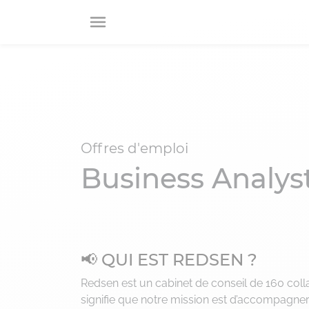
RETOUR
RETOUR
RETOUR
RETOUR
RETOUR
Qui sommes-nous ?
Offres Conseil
Catalogue de services
Carrières
Nos publications
A propos
CIO
Sécurisation
Pourquoi nous rejoindre ?
Blog
Advisory
des projets
Offres d'emploi
Business Analys
Nos engagements B-Corp
Digital
Technologies
Nos offres d’emploi
Livres Blancs
Consulting
Data
Nos audits
Webinars
Management
📢 QUI EST REDSEN ?
Business
Transformation
Redsen est un cabinet de conseil de 160 col
signifie que notre mission est d’accompagner 