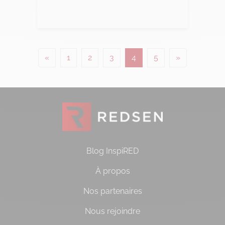
Lire l'article
Posts navigation
«
1
2
3
4
5
»
Blog InspiRED
À propos
Nos partenaires
Nous rejoindre