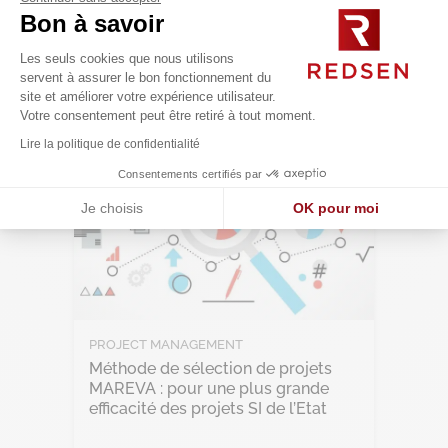
Bon à savoir
Lire l'article
Les seuls cookies que nous utilisons
servent à assurer le bon fonctionnement du
site et améliorer votre expérience utilisateur.
Votre consentement peut être retiré à tout moment.
Lire la politique de confidentialité
Consentements certifiés par
Je choisis
OK pour moi
Axeptio consent
Plateforme de Gestion du Consentement : Personnalisez vos O
Notre plateforme vous permet d'adapter et de gérer vos paramètr
PROJECT MANAGEMENT
Méthode de sélection de projets
MAREVA : pour une plus grande
efficacité des projets SI de l’Etat