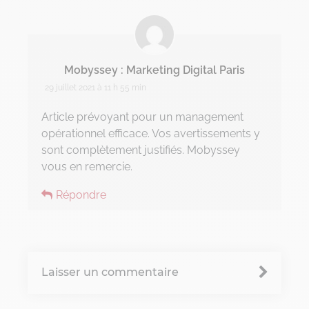
Chronique Alain Lefebvre
Data Analyse
Mobyssey : Marketing Digital Paris
Data Management
29 juillet 2021 à 11 h 55 min
Article prévoyant pour un management
Digital Workplace
opérationnel efficace. Vos avertissements y
Fintech
sont complètement justifiés. Mobyssey
vous en remercie.
Gravity Microsoft 365
Répondre
Intelligence Artificielle
Intelligence collective
Marketplace
Laisser un commentaire
Project management