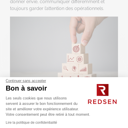
donner envie, communiquer différemment et
toujours garder l’attention des opérationnels.
Continuer sans accepter
Bon à savoir
3. Une utilisation détournée par le management
Les seuls cookies que nous utilisons
servent à assurer le bon fonctionnement du
Attention, le management visuel ne doit pas être
site et améliorer votre expérience utilisateur.
Votre consentement peut être retiré à tout moment.
utilisé comme un outil d’espionnage des résultats
opérationnels. En effet, le but du management
Lire la politique de confidentialité