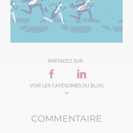
PARTAGEZ SUR :
VOIR LES CATÉGORIES DU BLOG
Architecture d'entreprise
COMMENTAIRE
B'Corp
Change management