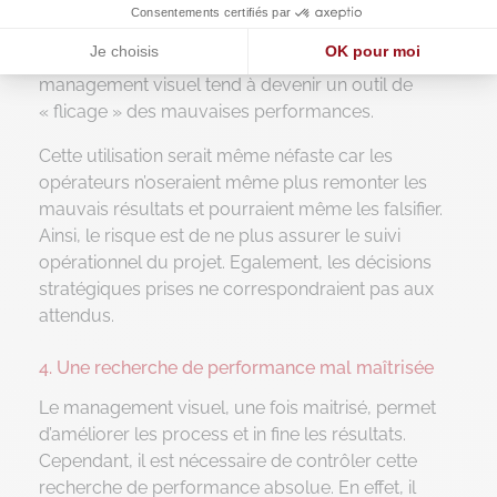
visuel est d’analyser les résultats pour y identifier
Consentements certifiés par
des actions correctrices visant à améliorer la
Je choisis
OK pour moi
manière de travailler. En aucun cas, le
management visuel tend à devenir un outil de
Axeptio consent
Plateforme de Gestion du Consentement : Personnalisez vos O
« flicage » des mauvaises performances.
Notre plateforme vous permet d'adapter et de gérer vos paramètr
Cette utilisation serait même néfaste car les
opérateurs n’oseraient même plus remonter les
mauvais résultats et pourraient même les falsifier.
Ainsi, le risque est de ne plus assurer le suivi
opérationnel du projet. Egalement, les décisions
stratégiques prises ne correspondraient pas aux
attendus.
4. Une recherche de performance mal maîtrisée
Le management visuel, une fois maitrisé, permet
d’améliorer les process et in fine les résultats.
Cependant, il est nécessaire de contrôler cette
recherche de performance absolue. En effet, il