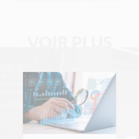
Chronique Alain Lefebvre
Data Analyse
Data Management
VOIR PLUS
Digital Workplace
Fintech
Gravity Microsoft 365
Intelligence Artificielle
Intelligence collective
Marketplace
Project management