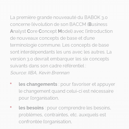
La première grande nouveauté du BABOK 3.0
concerne l’évolution de son BACCM (
B
usiness
A
nalyst
C
ore
C
oncept
M
odel) avec l’introduction
de nouveaux concepts de base et d’une
terminologie commune. Les concepts de base
sont interdépendants les uns avec les autres. La
version 3.0 devrait embarquer les six concepts
suivants dans son cadre référentiel :
Source: IIBA, Kevin Brennan
les changements
: pour favoriser et appuyer
le changement quand celui-ci est nécessaire
pour l’organisation,
les besoins
: pour comprendre les besoins,
problèmes, contraintes, etc. auxquels est
confrontée l’organisation,