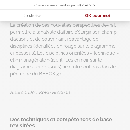
Consentements certifiés par
Je choisis
OK pour moi
Source: IIBA, Kevin Brennan
Axeptio consent
Plateforme de Gestion du Consentement : Personnalisez vos O
La création de ces nouvelles perspectives devrait
permettre à l’analyste d’affaire d’élargir son champ
Notre plateforme vous permet d'adapter et de gérer vos paramètr
d’actions et de couvrir ainsi davantage de
disciplines (identifiées en rouge sur le diagramme
ci-dessous). Les disciplines orientées « technique »
et « managériale » (identifiées en noir sur le
diagramme ci-dessous) ne rentreront pas dans le
périmètre du BABOK 3.0.
Source: IIBA, Kevin Brennan
Des techniques et compétences de base
revisitées