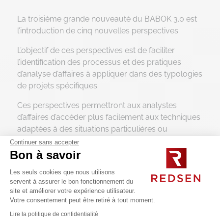
La troisième grande nouveauté du BABOK 3.0 est
l’introduction de cinq nouvelles perspectives.
L’objectif de ces perspectives est de faciliter
l’identification des processus et des pratiques
d’analyse d’affaires à appliquer dans des typologies
de projets spécifiques.
Ces perspectives permettront aux analystes
d’affaires d’accéder plus facilement aux techniques
adaptées à des situations particulières ou
méconnues.
Continuer sans accepter
Bon à savoir
Plus concrètement, ces perspectives constituent
un outillage pour intervenir plus aisément sur
Les seuls cookies que nous utilisons
servent à assurer le bon fonctionnement du
différentes disciplines telles que l’agilité en
site et améliorer votre expérience utilisateur.
entreprise, l’informatique décisionnelle,
Votre consentement peut être retiré à tout moment.
l’architecture d’entreprise, la gestion des processus
Lire la politique de confidentialité
métier, les technologies de l’information, etc.