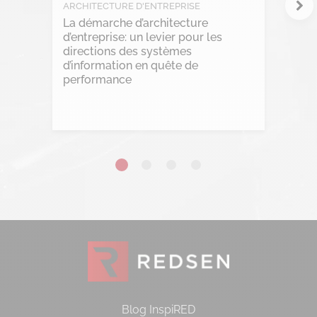
RGPD
ARCHITECTURE D'ENTREPRISE
La démarche d’architecture
Transformation Digitale
d’entreprise: un levier pour les
directions des systèmes
d’information en quête de
performance
Lire l'article
Blog InspiRED