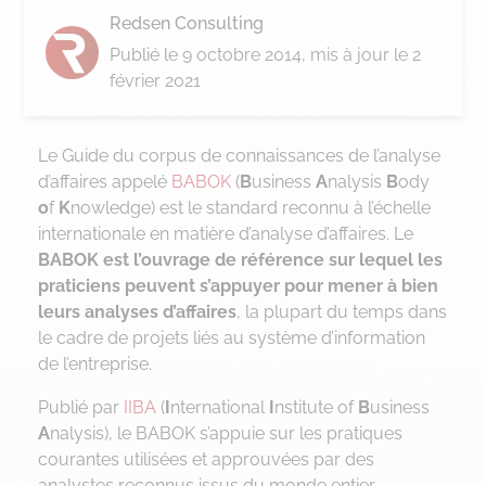
Redsen Consulting
Publié le
9 octobre 2014
, mis à jour le 2
février 2021
Le Guide du corpus de connaissances de l’analyse
d’affaires appelé
BABOK
(
B
usiness
A
nalysis
B
ody
o
f
K
nowledge) est le standard reconnu à l’échelle
internationale en matière d’analyse d’affaires. Le
BABOK est l’ouvrage de référence sur lequel les
praticiens peuvent s’appuyer pour mener à bien
leurs analyses d’affaires
, la plupart du temps dans
le cadre de projets liés au système d’information
de l’entreprise.
Publié par
IIBA
(
I
nternational
I
nstitute of
B
usiness
A
nalysis), le BABOK s’appuie sur les pratiques
courantes utilisées et approuvées par des
analystes reconnus issus du monde entier.