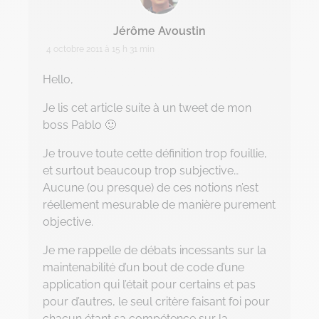
Data Management
Jérôme Avoustin
4 octobre 2011 à 15 h 31 min
Digital Workplace
Hello,
Fintech
Je lis cet article suite à un tweet de mon
Gravity Microsoft 365
boss Pablo 🙂
Je trouve toute cette définition trop fouillie,
Intelligence Artificielle
et surtout beaucoup trop subjective…
Intelligence collective
Aucune (ou presque) de ces notions n’est
réellement mesurable de manière purement
Marketplace
objective.
Project management
Je me rappelle de débats incessants sur la
maintenabilité d’un bout de code d’une
RGPD
application qui l’était pour certains et pas
pour d’autres, le seul critère faisant foi pour
Transformation Digitale
chacun étant sa compétence sur la