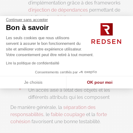
d’implémentation grâce à des frameworks
d’injection de dépendances
permettant de
réaliser des
objets
mock
.
Continuer sans accepter
Bon à savoir
Les actions
testées :
Une séparation entre traitements métiers et
Les seuls cookies que nous utilisons
persistance, afin de ne tester qu’une
servent à assurer le bon fonctionnement du
responsabilité à la fois.
site et améliorer votre expérience utilisateur.
Votre consentement peut être retiré à tout moment.
Un rollback de tous les traitements
Lire la politique de confidentialité
invoqués
Consentements certifiés par
Les constats
à l’issue de l’exécution des
Je choisis
OK pour moi
actions :
Un accès aisé à l’état des objets et les
Axeptio consent
Plateforme de Gestion du Consentement : Personnalisez vos O
différents attributs qui les composent
Notre plateforme vous permet d'adapter et de gérer vos paramètr
De manière générale, la
séparation des
responsabilités
, le
faible couplage
et la
forte
cohésion
favorisent une bonne testabilité.