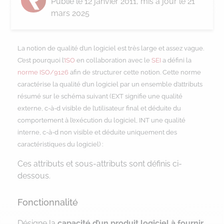
Publié le
12 janvier 2011
, mis à jour le 21
mars 2025
La notion de qualité d’un logiciel est très large et assez vague.
C’est pourquoi l’
ISO
en collaboration avec le
SEI
a défini la
norme ISO/9126
afin de structurer cette notion.
Cette norme
caractérise la qualité d’un logiciel par un ensemble d’attributs
résumé sur le schéma suivant (EXT signifie une qualité
externe, c-à-d visible de l’utilisateur final et déduite du
comportement à l’exécution du logiciel, INT une qualité
interne, c-à-d non visible et déduite uniquement des
caractéristiques du logiciel) :
Ces attributs et sous-attributs sont définis ci-
dessous.
Fonctionnalité
Désigne la
capacité d’un produit logiciel à fournir