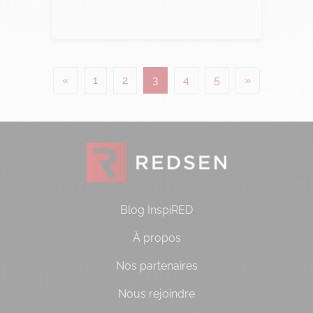
Lire l'article
Posts navigation
«
1
2
3
4
5
»
Blog InspiRED
À propos
Nos partenaires
Nous rejoindre