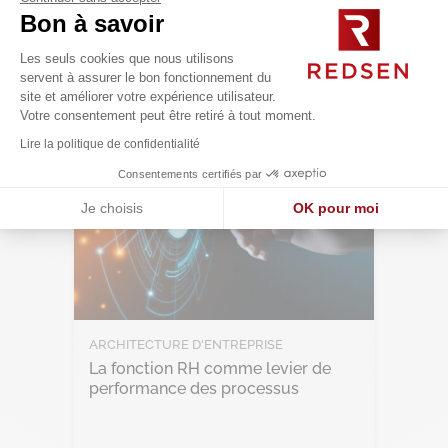
Bon à savoir
Lire l'article
Les seuls cookies que nous utilisons
servent à assurer le bon fonctionnement du
site et améliorer votre expérience utilisateur.
Votre consentement peut être retiré à tout moment.
Lire la politique de confidentialité
Consentements certifiés par
Je choisis
OK pour moi
Axeptio consent
Plateforme de Gestion du Consentement : Personnalisez vos O
Notre plateforme vous permet d'adapter et de gérer vos paramètr
ARCHITECTURE D'ENTREPRISE
La fonction RH comme levier de
performance des processus