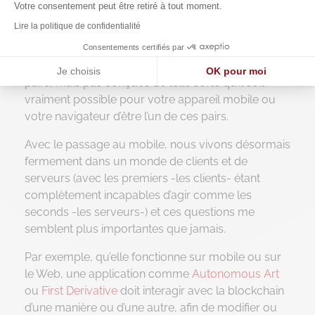
Votre consentement peut être retiré à tout moment.
concernent des serveurs (et seulement des
Lire la politique de confidentialité
serveurs), le modèle de confiance est entre les
serveurs, tout s’articule autour des serveurs. Les
Consentements certifiés par
blockchains sont conçues pour être un réseau de
Je choisis
OK pour moi
pairs, mais pas conçues de telle sorte qu’il soit
Axeptio consent
Plateforme de Gestion du Consentement : Personnalisez vos O
vraiment possible pour votre appareil mobile ou
votre navigateur d’être l’un de ces pairs.
Notre plateforme vous permet d'adapter et de gérer vos paramètr
Avec le passage au mobile, nous vivons désormais
fermement dans un monde de clients et de
serveurs (avec les premiers -les clients- étant
complètement incapables d’agir comme les
seconds -les serveurs-) et ces questions me
semblent plus importantes que jamais.
Par exemple, qu’elle fonctionne sur mobile ou sur
le Web, une application comme
Autonomous Art
ou
First Derivative
doit interagir avec la blockchain
d’une manière ou d’une autre, afin de modifier ou