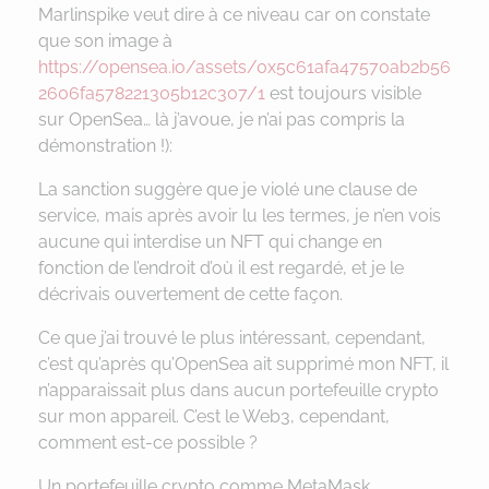
Marlinspike veut dire à ce niveau car on constate
que son image à
https://opensea.io/assets/0x5c61afa47570ab2b56
2606fa578221305b12c307/1
est toujours visible
sur OpenSea… là j’avoue, je n’ai pas compris la
démonstration !):
La sanction suggère que je violé une clause de
service, mais après avoir lu les termes, je n’en vois
aucune qui interdise un NFT qui change en
fonction de l’endroit d’où il est regardé, et je le
décrivais ouvertement de cette façon.
Ce que j’ai trouvé le plus intéressant, cependant,
c’est qu’après qu’OpenSea ait supprimé mon NFT, il
n’apparaissait plus dans aucun portefeuille crypto
sur mon appareil. C’est le Web3, cependant,
comment est-ce possible ?
Un portefeuille crypto comme MetaMask,