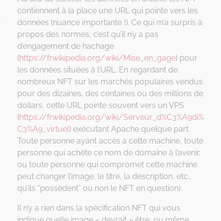
contiennent à la place une URL qui pointe vers les
données (nuance importante !). Ce qui m’a surpris à
propos des normes, c’est qu’il n’y a pas
d’engagement de hachage
(
https://fr.wikipedia.org/wiki/Mise_en_gage
) pour
les données situées à l’URL. En regardant de
nombreux NFT sur les marchés populaires vendus
pour des dizaines, des centaines ou des millions de
dollars, cette URL pointe souvent vers un VPS
(
https://fr.wikipedia.org/wiki/Serveur_d%C3%A9di%
C3%A9_virtuel
) exécutant Apache quelque part.
Toute personne ayant accès à cette machine, toute
personne qui achète ce nom de domaine à l’avenir,
ou toute personne qui compromet cette machine
peut changer l’image, le titre, la description, etc.,
qu’ils “possèdent” ou non le NFT en question).
Il n’y a rien dans la spécification NFT qui vous
indique quelle image « devrait » être, ou même