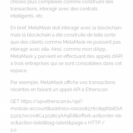
choses plus complexes comme construire des
transactions, interagir avec des contrats
intelligents, etc.
En bref, MetaMask doit interagir avec la blockchain,
mais la blockchain a été construite de telle sorte
que des clients comme MetaMask ne puissent pas
interagir avec elle. Ainsi, comme mon dApp,
MetaMask y parvient en effectuant des appels d’API
à trois entreprises qui se sont consolidées dans cet
espace.
Par exemple, MetaMask affiche vos transactions
récentes en faisant un appel API à Etherscan:
GET https://api.etherscan.io/api?
module=account&address=0x0208376c899fdaEbA
530570c008C4323803AA9E8&offset=40&order=de
sc&action=txlist&tag=latest&page=1 HTTP /
2.0