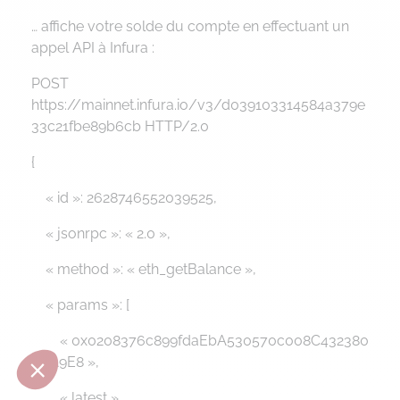
… affiche votre solde du compte en effectuant un
appel API à Infura :
POST
https://mainnet.infura.io/v3/d039103314584a379e
33c21fbe89b6cb HTTP/2.0
{
« id »: 2628746552039525,
« jsonrpc »: « 2.0 »,
« method »: « eth_getBalance »,
« params »: [
« 0x0208376c899fdaEbA530570c008C432380
3AA9E8 »,
« latest »