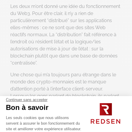
Les deux m’ont donné une idée du fonctionnement
du Web3. Pour être clair, il n’y a rien de
particulièrement “distribué” sur les applications
elles-mêmes : ce ne sont que des sites Web
réactifs normaux. La “distribution” fait référence à
l’endroit où résident l’état et la logique/les
autorisations de mise à jour de l’état : sur la
blockchain plutôt que dans une base de données
“centralisée”.
Une chose qui m’a toujours paru étrange dans le
monde des crypto-monnaies est le manque
d’attention porté à l’interface client-serveur.
Lorsque les gens parlent de blockchain, ils parlent
Continuer sans accepter
de confiance distribuée, de consensus sans leader
Bon à savoir
et de tous les mécanismes de fonctionnement,
mais passent souvent sous silence le fait que les
Les seuls cookies que nous utilisons
servent à assurer le bon fonctionnement du
clients ne peuvent finalement
pas
participer à ces
site et améliorer votre expérience utilisateur.
mécanismes. Tous les schémas de réseau