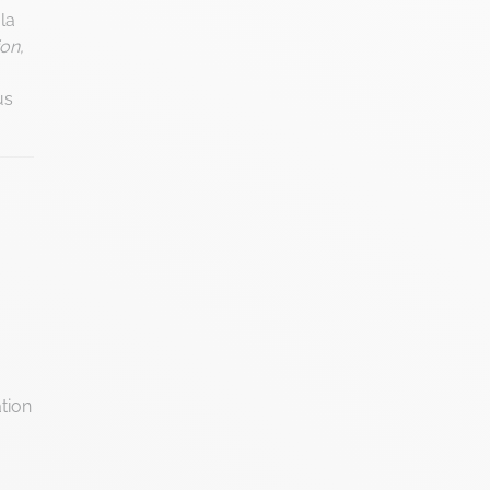
la
Intelligence Artificielle
ion,
Intelligence collective
Marketplace
us
Project management
RGPD
Transformation Digitale
ation