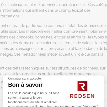
nées techniques, et métadonnées opérationnelles. Ces catég
s informations qui entrent dans le champ lexical des
nformations.
ent en grande partie sur le contenu et l’état des données, de
r utilisation. Les métadonnées métier comprennent notamment
ions des concepts, domaines, entités et attributs ; les types e
nées ; les domaines de valeurs ; les règles de calcul ; les rè
ations qui renseignent sur la provenance et l’ascendance de l
ineage). Ces métadonnées métier jouent un rôle clé dans la
t des détails techniques sur les structures de données, sur 
ées et sur les processus qui les mettent en mouvement.
Continuer sans accepter
urnissent des informations sur les traitements réalisés et sur 
Bon à savoir
ont alimenter le dispositif de contrôle utilisé par la
Les seuls cookies que nous utilisons
servent à assurer le bon
fonctionnement du site et améliorer
votre expérience utilisateur. Votre consentement peut être retiré à