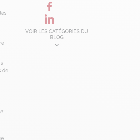
les
VOIR LES CATÉGORIES DU
BLOG
re
Architecture d'entreprise
as
B'Corp
s de
Change management
Chronique Alain Lefebvre
Data Analyse
Data Management
er
Digital Workplace
Fintech
Gravity Microsoft 365
ue