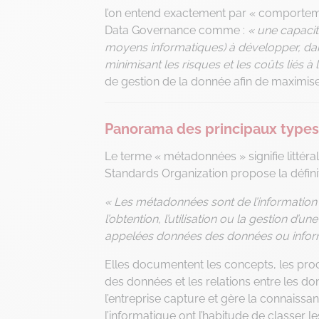
l’on entend exactement par « comportem
Data Governance comme :
« une capacité
moyens informatiques) à développer, dan
minimisant les risques et les coûts liés à 
de gestion de la donnée afin de maximiser
Panorama des principaux type
Le terme « métadonnées » signifie littér
Standards Organization propose la définit
« Les métadonnées sont de l’information s
l’obtention, l’utilisation ou la gestion 
appelées données des données ou informa
Elles documentent les concepts, les proces
des données et les relations entre les d
l’entreprise capture et gère la connaiss
l’informatique ont l’habitude de classer l