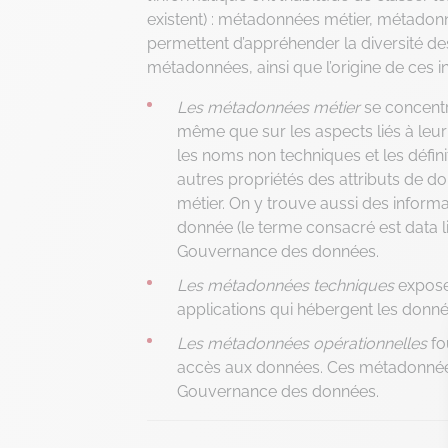
existent) : métadonnées métier, métadon
permettent d’appréhender la diversité de
métadonnées, ainsi que l’origine de ces i
Les métadonnées métier
se concentr
même que sur les aspects liés à leu
les noms non techniques et les définit
autres propriétés des attributs de don
métier. On y trouve aussi des inform
donnée (le terme consacré est data l
Gouvernance des données.
Les métadonnées techniques
exposen
applications qui hébergent les donn
Les métadonnées opérationnelles
fo
accès aux données. Ces métadonnées v
Gouvernance des données.