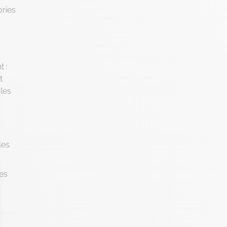
ories
 :
t
gles
a
les
les