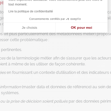
ge
tout moment.
nées, il sagit de s’assurer que la donnée contribue à l’effica
Lire la politique de confidentialité
isation. Pour atteindre cet objectif d’efficacité, il faut travail
Consentements certifiés par
a donnée et son usabilité.
Je choisis
OK pour moi
s (et plus particulièrement des métadonnées métier) propos
Axeptio consent
Plateforme de Gestion du Consentement : Personnalisez vos
sser cette problématique :
Notre plateforme vous permet d'adapter et de gérer vos paramè
 pertinentes.
ces
de la terminologie métier afin de s’assurer que les acteur
ient à même de les utiliser de façon cohérente.
nées
en fournissant un contexte d’utilisation et des indicateurs
 information
(master data et données de référence) au sein d
s systèmes.
u la prise de décision soient pollués
par des données péri