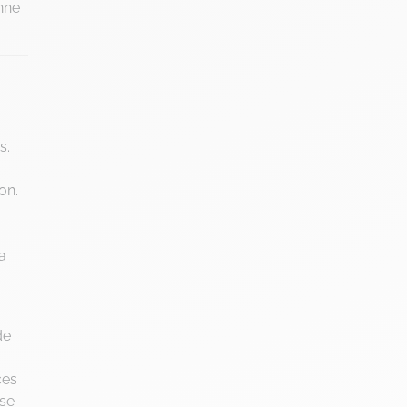
nne
s.
on.
a
de
ces
ise