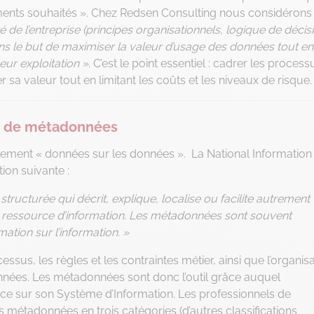
ents souhaités ». Chez Redsen Consulting nous considérons 
 de l’entreprise (principes organisationnels, logique de décis
s le but de maximiser la valeur d’usage des données tout en
leur exploitation »
. C’est le point essentiel : cadrer les process
 sa valeur tout en limitant les coûts et les niveaux de risque.
s de métadonnées
alement « données sur les données ». La National Information
ion suivante :
tructurée qui décrit, explique, localise ou facilite autrement
d’une ressource d’information. Les métadonnées sont souvent
tion sur l’information. »
sus, les règles et les contraintes métier, ainsi que l’organis
onnées. Les métadonnées sont donc l’outil grâce auquel
ance sur son Système d’Information. Les professionnels de
es métadonnées en trois catégories (d’autres classifications