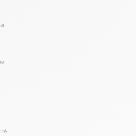
si
me
lité