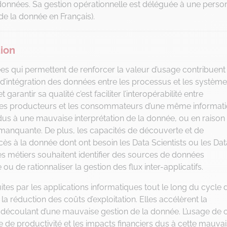
données. Sa gestion opérationnelle est déléguée à une perso
de la donnée en Français).
tion
s qui permettent de renforcer la valeur d’usage contribuent
’intégration des données entre les processus et les système
arantir sa qualité c’est faciliter l’interopérabilité entre
re les producteurs et les consommateurs d’une même informati
dus à une mauvaise interprétation de la donnée, ou en raison
 manquante. De plus, les capacités de découverte et de
ès à la donnée dont ont besoin les Data Scientists ou les Dat
t les métiers souhaitent identifier des sources de données
u de rationnaliser la gestion des flux inter-applicatifs.
es par les applications informatiques tout le long du cycle 
 la réduction des coûts d’exploitation. Elles accélèrent la
s découlant d’une mauvaise gestion de la donnée. L’usage de 
e de productivité et les impacts financiers dus à cette mauva