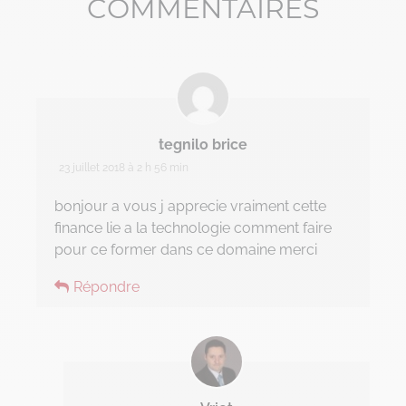
COMMENTAIRES
Change management
Chronique Alain Lefebvre
Data Analyse
Data Management
tegnilo brice
23 juillet 2018 à 2 h 56 min
Digital Workplace
bonjour a vous j apprecie vraiment cette
Fintech
finance lie a la technologie comment faire
pour ce former dans ce domaine merci
Gravity Microsoft 365
Répondre
Intelligence Artificielle
Intelligence collective
Marketplace