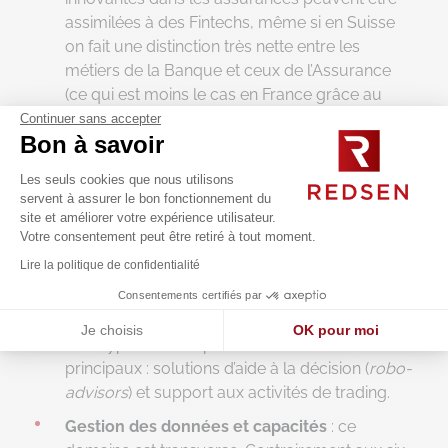
assimilées à des Fintechs, même si en Suisse
on fait une distinction très nette entre les
métiers de la Banque et ceux de l’Assurance
(ce qui est moins le cas en France grâce au
concept historique de Bancassurance). A ce
Continuer sans accepter
Bon à savoir
jour, ce domaine est beaucoup plus
développé outre-Atlantique, avec de
Les seuls cookies que nous utilisons
nombreux acteurs tels que les « pay-as-you-
servent à assurer le bon fonctionnement du
consume » et autres
success stories
comme
site et améliorer votre expérience utilisateur.
Oscar
dont nos assureurs maladie Helvètes
Votre consentement peut être retiré à tout moment.
pourraient s’inspirer.
Lire la politique de confidentialité
Gestion de fortune et Investissements
: ce
Consentements certifiés par
domaine traite les besoins des investisseurs de
Je choisis
OK pour moi
tous types. Il est réparti selon deux axes
Axeptio consent
Plateforme de Gestion du Consentement : Personnalisez vos O
principaux : solutions d’aide à la décision (
robo-
advisors
) et support aux activités de trading.
Notre plateforme vous permet d'adapter et de gérer vos paramètr
Gestion des données et capacités
: ce