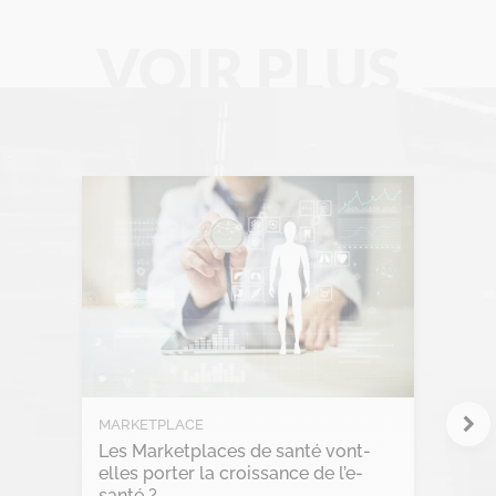
Data Management
VOIR PLUS
Digital Workplace
Fintech
Gravity Microsoft 365
Intelligence Artificielle
Intelligence collective
Marketplace
Project management
RGPD
MARKETPLACE
Les Marketplaces de santé vont-
Transformation Digitale
elles porter la croissance de l’e-
santé ?