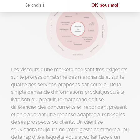
Je choisis
OK pour moi
Axeptio consent
Plateforme de Gestion du Consentement : Personnalisez vos O
Notre plateforme vous permet d'adapter et de gérer vos paramètr
Les visiteurs d’une marketplace sont très exigeants
sur le professionnalisme des marchands et sur la
qualité des services proposés par ceux-ci. De la
simple demande d’informations produit jusqu’à la
livraison du produit, le marchand doit se
différencier des concurrents en répondant présent
et en élaborant une réponse adaptée aux besoins
de ses prospects ou clients. Un client se
souviendra toujours de votre geste commercial ou
de la rapidité à laquelle vous avez fait face à un