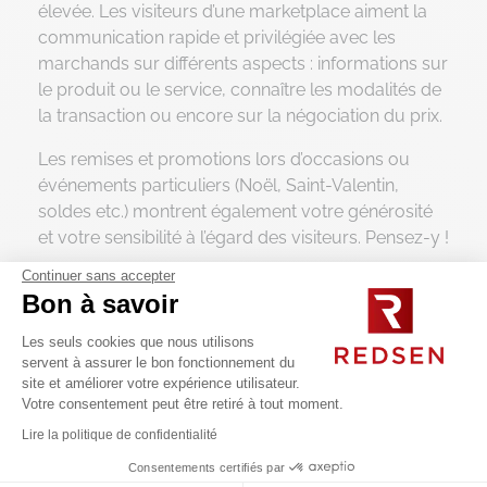
élevée. Les visiteurs d’une marketplace aiment la
communication rapide et privilégiée avec les
marchands sur différents aspects : informations sur
le produit ou le service, connaître les modalités de
la transaction ou encore sur la négociation du prix.
Les remises et promotions lors d’occasions ou
événements particuliers (Noël, Saint-Valentin,
soldes etc.) montrent également votre générosité
et votre sensibilité à l’égard des visiteurs. Pensez-y !
Continuer sans accepter
De plus, si la plateforme marketplace le permet, un
Bon à savoir
marchand se doit de se créer un univers propre à
lui : mettre en avant son histoire, ses valeurs, son
Les seuls cookies que nous utilisons
logo, des vidéos de la marque etc. (Shop-in-shop).
servent à assurer le bon fonctionnement du
site et améliorer votre expérience utilisateur.
Ceci est un excellent moyen de véhiculer son
Votre consentement peut être retiré à tout moment.
image de marque et permettre ainsi aux visiteurs
Lire la politique de confidentialité
une immersion dans votre univers.
Consentements certifiés par