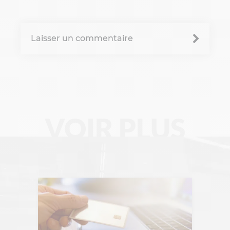
B'Corp
Laisser un commentaire
Change management
Chronique Alain Lefebvre
Data Analyse
Data Management
VOIR PLUS
Digital Workplace
Fintech
Gravity Microsoft 365
Intelligence Artificielle
Intelligence collective