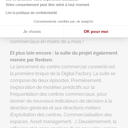
directions métiers, a permis de mieux connaitre les
Votre consentement peut être retiré à tout moment.
attentes des clients dans les centres commerciaux.
Lire la politique de confidentialité
Le résultat de cette aventure avec nos clients : un
projet Marketing et IT sorti à temps pour
Consentements certifiés par
l’inauguration du centre commercial, et le
Je choisis
OK pour moi
déploiement industriel sur 16 autres centres
Axeptio consent
Plateforme de Gestion du Consentement : Personnalisez vos O
commerciaux en moins de 4 mois !
Notre plateforme vous permet d'adapter et de gérer vos paramètr
Et plus loin encore : la suite du projet également
menée par Redsen.
Le lancement du centre commercial connecté est
la première brique de la Digital Factory. La suite se
compose de deux épisodes. Premièrement,
l’exploration de modèles prédictifs sur la
fréquentation des centres commerciaux, pour
donner de nouveaux indicateurs de décision à la
direction générale et aux directions métiers
(Exploitation des centres, Commercialisation des
espaces, Asset management, …). Deuxièmement, la