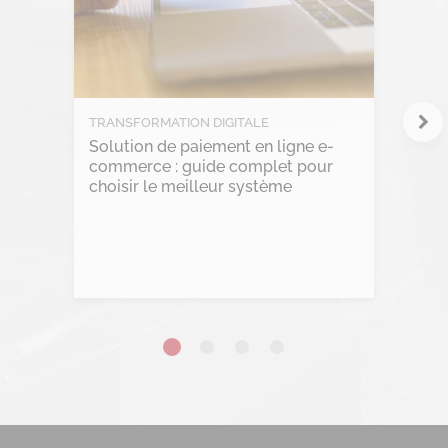
Marketplace
Project management
RGPD
TRANSFORMATION DIGITALE
Solution de paiement en ligne e-
Transformation Digitale
commerce : guide complet pour
choisir le meilleur système
Lire l'article