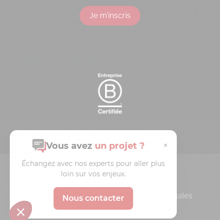
Je m’inscris
Logo B-corp
×
Vous avez
un projet ?
Échangez avec nos experts pour aller plus
© 2026 Redsen
loin sur vos enjeux.
Politique de confidentialité
Mentions Légales
Nous contacter
CGV