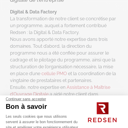
Digital & Data Factory
La transformation de notre client se concrétise par
un programme, auquel a fortement contribué
Redsen : la Digital & Data Factory.
Nous avons apporté notre expertise dans trois
domaines. Tout d’abord, la direction du
programme nous a été confiée pour assurer le
cadrage et le pilotage du programme, ainsi que la
structuration de l’organisation nécessaire, la mise
en place d’une
cellule PMO
et la coordination de la
vingtaine de prestataires et partenaires.
Ensuite, notre expertise en
Assistance à Maîtrise
d’Ouvrage Digitale
a aidé notre client dans
Continuer sans accepter
l’imagination et la conception des éléments
Bon à savoir
numériques du projet.
Enfin, la structuration de l’activité d’analyse de la
Les seuls cookies que nous utilisons
connaissance client, en étroite relation avec les
servent à assurer le bon fonctionnement du
site et améliorer votre expérience utilisateur.