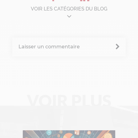
VOIR LES CATÉGORIES DU BLOG
Architecture d'entreprise
B'Corp
Laisser un commentaire
Change management
Chronique Alain Lefebvre
Data Analyse
VOIR PLUS
Data Management
Digital Workplace
Fintech
Gravity Microsoft 365