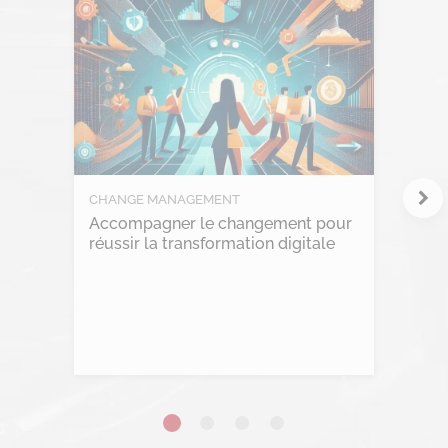
Intelligence Artificielle
Intelligence collective
Marketplace
Project management
CHANGE MANAGEMENT
RGPD
Accompagner le changement pour
réussir la transformation digitale
Transformation Digitale
Lire l'article