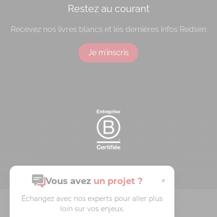
Restez au courant
Recevez nos livres blancs et les dernières infos Redsen
Je m’inscris
Logo B-corp
×
Vous avez
un projet ?
Échangez avec nos experts pour aller plus
© 2026 Redsen
loin sur vos enjeux.