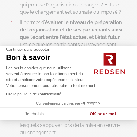
qui pousse l’organisation à changer ? Est-ce
que le changement est souhaité ou imposé ?
Il permet d’
évaluer le niveau de préparation
de l’organisation et de ses participants ainsi
que l’écart entre l’état actuel et l’état futur
.
Est-ce que les participants au voyage sont
Continuer sans accepter
prêts et bien préparés ? Lors de changements
Bon à savoir
en entreprise, tout le monde a un rôle à jouer,
des collaborateurs aux membres de la
Les seuls cookies que nous utilisons
direction, en passant par les managers de
servent à assurer le bon fonctionnement du
site et améliorer votre expérience utilisateur.
proximité. Le diagnostic permet de déterminer
Votre consentement peut être retiré à tout moment.
l’état de préparation au changement des
Lire la politique de confidentialité
participants et d’identifier ce dont ils ont besoin
pour jouer leur rôle. En cela, il aide à anticiper
Consentements certifiés par
les résistances possibles, de même qu’à
Je choisis
OK pour moi
identifier les leviers et points d’appui sur
Axeptio consent
Plateforme de Gestion du Consentement : Personnalisez vos O
lesquels s’appuyer lors de la mise en œuvre
du changement.
Notre plateforme vous permet d'adapter et de gérer vos paramètr