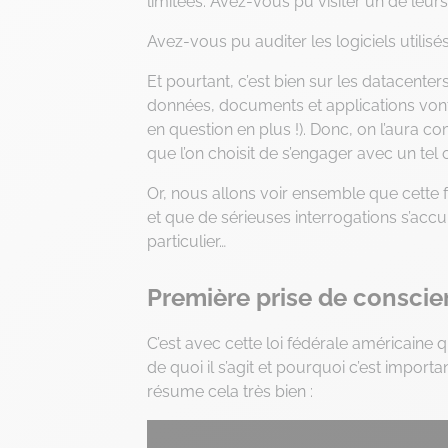
limitées. Avez-vous pu visiter un de le
Avez-vous pu auditer les logiciels utilisé
Et pourtant, c’est bien sur les datacent
données, documents et applications vont
en question en plus !). Donc, on l’aura co
que l’on choisit de s’engager avec un tel o
Or, nous allons voir ensemble que cette
et que de sérieuses interrogations s’ac
particulier…
Première prise de conscien
C’est avec cette loi fédérale américain
de quoi il s’agit et pourquoi c’est import
résume cela très bien :