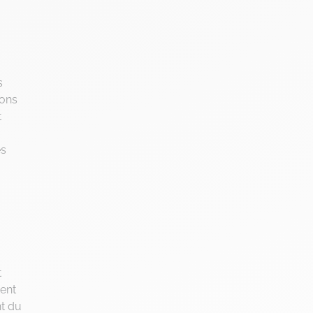
s
ions
t
es
t
ment
nt du