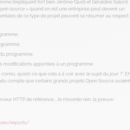
me l’expliquent fort bien Jérôme Giusti et Géraldine Salord
« open source » quand on est une entreprise peut devenir un
mentales de ce type de projet peuvent se résumer au respect
rogramme;
programme;
es du programme;
 les modifications apportées à un programme.
n connu, qu’est-ce que cela a à voir avec le sujet du jour ?”. E
endu compte que certains grands projets Open Source avaien
rveur HTTP de référence… Je n’invente rien, la preuve :
nses/exports/