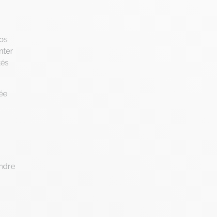
Intelligence Artificielle
Intelligence collective
vos
Marketplace
nter
Project management
tés
RGPD
Transformation Digitale
ée
endre