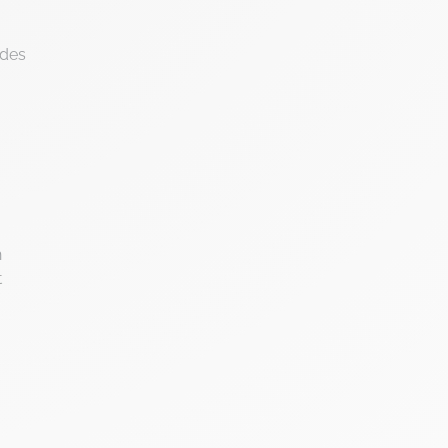
 des
h
t