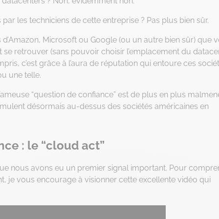
urs datacenters ? Non, évidemment non.
s par les techniciens de cette entreprise ? Pas plus bien sûr.
ers d’Amazon, Microsoft ou Google (ou un autre bien sûr) que 
 se retrouver (sans pouvoir choisir l’emplacement du datace
mpris, c’est grâce à l’aura de réputation qui entoure ces socié
u une telle.
 fameuse “question de confiance” est de plus en plus malmen
cumulent désormais au-dessus des sociétés américaines en
ce : le “cloud act”
e que nous avons eu un premier signal important. Pour compr
ant, je vous encourage à visionner cette excellente vidéo qui