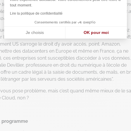
e territoire des États-Unis, par mandat ou assignation, à fourni
tout moment.
ctroniques, stockées sur des serveurs, qu’ils soient situés 
Lire la politique de confidentialité
(source
https://fr.wikipedia.org/wiki/CLOUD_Act
).
Consentements certifiés par
situés aux États-Unis ou dans des pays étrangers”… C’est assez 
Je choisis
OK pour moi
 les serveurs d’un fournisseur américain (Amazon, Microsoft
Axeptio consent
Plateforme de Gestion du Consentement : Personnalisez vos
ent US s’arroge le droit d’y avoir accès, point. Amazon,
mettre des datacenters en Europe et même en France, ça ne
Notre plateforme vous permet d'adapter et de gérer vos paramè
, ces entreprises sont susceptibles d’accéder à vos données.
ie Devillier, professeure en droit du numérique à l’école de
fre un cadre légal à la saisie de documents, de mails, en br
’étranger par les serveurs des sociétés américaines”.
qui vous pose problème, mais c’est quand même mieux de le sa
 Cloud, non ?
 du programme