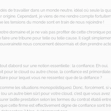
s de travailler dans un monde neutre, idéal où seule la qua
r origine. Cependant, je viens de me rendre compte fortuite
que les tensions du monde sont en train de nous rejoindre !
otre domaine et je ne vais pas profiter de cette chronique p
aire une tribune pour telle ou telle cause. Il s’agit simpleme
ouveraineté nous concernent désormais et d’en prendre acte
tout d’abord sur une notion essentielle : la confiance. Eh oui,
oit pour le cloud ou autre chose, la confiance est primordiale.
aire pour lequel vous ne ressentez que de la défiance ?
comme les situations monopolistiques). Donc, forcément, si
(ou un autre bien sûr) pour votre cloud, c’est que vous avez
urer ladite prestation selon les termes du contrat établi entre
r que cette firme est effectivement digne de confiance sont trè