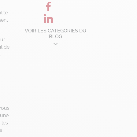
lité
ment
VOIR LES CATÉGORIES DU
BLOG
our
nt de
.
Architecture d'entreprise
B'Corp
Change management
Chronique Alain Lefebvre
Data Analyse
Data Management
 vous
Digital Workplace
 une
 les
Fintech
s
Gravity Microsoft 365