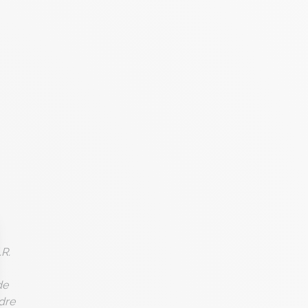
R.
de
dre