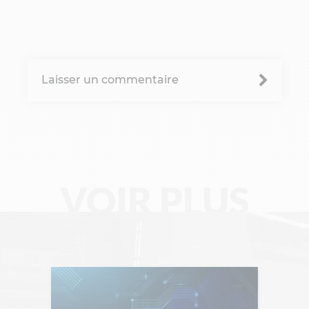
Architecture d'entreprise
B'Corp
Laisser un commentaire
Change management
Chronique Alain Lefebvre
Data Analyse
Data Management
VOIR PLUS
Digital Workplace
Fintech
Gravity Microsoft 365
Intelligence Artificielle