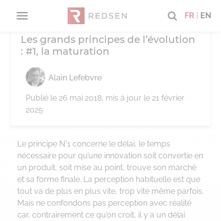
FR
|
EN
BLOG
CHRONIQUE ALAIN LEFEBVRE
Les grands principes de l’évolution
RETOUR
RETOUR
RETOUR
RETOUR
RETOUR
RETO
RETO
RETO
RETO
RETO
RETO
: #1, la maturation
Qui sommes-nous ?
Offres Conseil
Catalogue de services
Carrières
Nos publications
CIO
Digital
Data
Busines
Sécuris
Technol
Adv
Ma
Alain Lefebvre
Publié le
26 mai 2018
, mis à jour le 21 février
A propos
CIO
Sécurisation
Pourquoi nous rejoindre ?
Blog
Advisory
des projets
Stratég
Digital 
Gouvern
Vision e
Audit de
Nos mod
2025
Nos engagements B-Corp
Digital
Technologies
Nos offres d’emploi
Livres Blancs
Consulting
Gouvern
Digitali
Archite
Organis
Disposit
Dévelop
Le principe N°1 concerne le délai, le temps
progra
nécessaire pour qu’une innovation soit convertie en
Data
Nos audits
Webinars
Management
PPM / C
GED/Ar
Analyti
Architec
un produit, soit mise au point, trouve son marché
Manage
Condui
et sa forme finale. La perception habituelle est que
Business
Transformation
Digital 
Experti
tout va de plus en plus vite, trop vite même parfois.
CIO & P
Mais ne confondons pas perception avec réalité
car, contrairement ce qu’on croit, il y a un délai