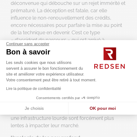
déconvenue qui débouche sur un rejet immérité et
prématuré. La déception est fatale, car elle
influence le non-renouvellement des crédits,
encore nécessaires pour parfaire la mise au point
de la technique en devenir. C’est ce type
« d’accident de parcours » qui est arrivé à
Continuer sans accepter
l’intelligence artificielle à la fin des années quatre-
Bon à savoir
vingt et qui faillit lui être fatal.
Les seuls cookies que nous utilisons
Le poids des infrastructures
servent à assurer le bon fonctionnement du
S’il faut plus ou moins une décennie pour franchir
site et améliorer votre expérience utilisateur.
Votre consentement peut être retiré à tout moment.
toutes ces étapes et commencer la diffusion d’une
invention, il en faut environ le triple pour atteindre
Lire la politique de confidentialité
le seuil de généralisation. Le temps nécessaire à
Consentements certifiés par
une technique pour atteindre ce stade dépend
Je choisis
OK pour moi
aussi de ce qu’il réclame; les inventions nécessitant
une infrastructure lourde sont forcément plus
Axeptio consent
Plateforme de Gestion du Consentement : Personnalisez vos O
lentes à impacter leur marché.
Notre plateforme vous permet d'adapter et de gérer vos paramètr