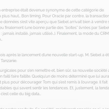
 Son entreprise était devenue synonyme de cette catégorie de
au plus haut… Bon timing. Pour Oracle par contre, la transaction
e données s’est vite aperçu que Siebel arrivait bien à vendre 
 peu finalement (une bonne partie des “boîtes” livrées par Siebe
 : jamais installé, jamais utilisé…). Finalement, la mode du CRM
e…
s après le lancement d’une nouvelle start-up, M. Siebel a é
n Tanzanie.
rurgicales pour s’en remettre et, bien sûr, sa nouvelle société 
 failli faire faillite. Quelqu’un de moins déterminé que lui aura
 plus pour décourager Tom qui s’est remis à l’ouvrage. Il fait
ydables qui savent sentir les tendances. Et, justement, la ten
’est celle du big data…