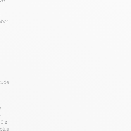
evé
Intelligence Artificielle
s
Intelligence collective
mber
Marketplace
Project management
RGPD
Transformation Digitale
étude
e
-
 6,2
 plus