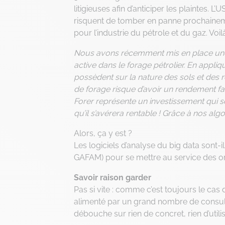
litigieuses afin d’anticiper les plaintes. L
risquent de tomber en panne prochainem
pour l’industrie du pétrole et du gaz. Voi
Nous avons récemment mis en place une 
active dans le forage pétrolier. En appliqu
possèdent sur la nature des sols et des 
de forage risque d’avoir un rendement faib
Forer représente un investissement qui se
qu’il s’avérera rentable ! Grâce à nos alg
Alors, ça y est ?
Les logiciels d’analyse du big data sont
GAFAM) pour se mettre au service des or
Savoir raison garder
Pas si vite : comme c’est toujours le cas 
alimenté par un grand nombre de consult
débouche sur rien de concret, rien d’utili