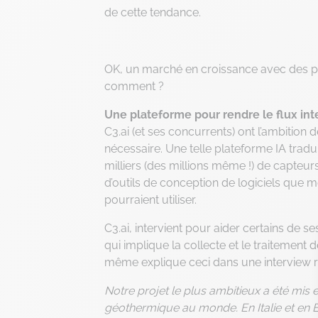
de cette tendance.
OK, un marché en croissance avec des pe
comment ?
Une plateforme pour rendre le flux inte
C3.ai (et ses concurrents) ont l’ambition 
nécessaire. Une telle plateforme IA trad
milliers (des millions même !) de capteu
d’outils de conception de logiciels qu
pourraient utiliser.
C3.ai, intervient pour aider certains de 
qui implique la collecte et le traitemen
même explique ceci dans une interview r
Notre projet le plus ambitieux a été mis
géothermique au monde. En Italie et en E