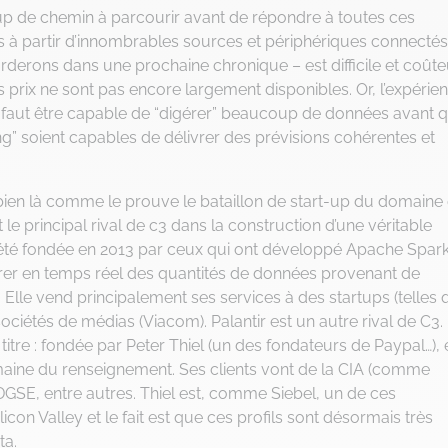
p de chemin à parcourir avant de répondre à toutes ces
es à partir d’innombrables sources et périphériques connectés
borderons dans une prochaine chronique – est difficile et coûte
as prix ne sont pas encore largement disponibles. Or, l’expérie
il faut être capable de “digérer” beaucoup de données avant 
ing” soient capables de délivrer des prévisions cohérentes et
 bien là comme le prouve le bataillon de start-up du domaine 
 le principal rival de c3 dans la construction d’une véritable
 été fondée en 2013 par ceux qui ont développé Apache Spark
r en temps réel des quantités de données provenant de
 Elle vend principalement ses services à des startups (telles
ociétés de médias (Viacom). Palantir est un autre rival de C3.
 titre : fondée par Peter Thiel (un des fondateurs de Paypal…), 
maine du renseignement. Ses clients vont de la CIA (comme
a DGSE, entre autres. Thiel est, comme Siebel, un de ces
licon Valley et le fait est que ces profils sont désormais très
ta.