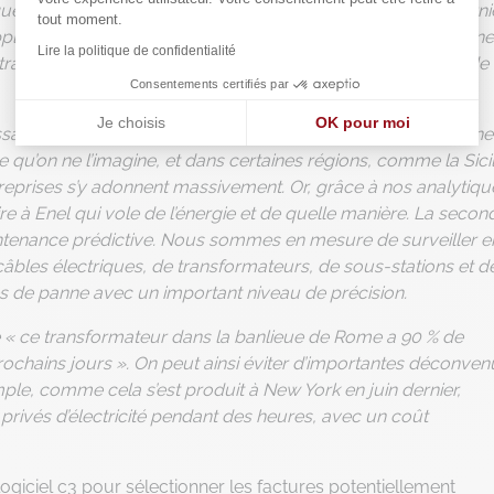
étique. Nous avons agrégé les données collectées par ces derni
tout moment.
pplémentaires et par leur système d’information, ce qui donn
Lire la politique de confidentialité
raitons en temps réel, au moment de leur apparition, à l’aide
Consentements certifiés par
Je choisis
OK pour moi
ssant outil au service de la détection des fraudes. Le vol d’éne
Axeptio consent
Plateforme de Gestion du Consentement : Personnalisez vos
qu’on ne l’imagine, et dans certaines régions, comme la Sicil
entreprises s’y adonnent massivement. Or, grâce à nos analytiqu
Notre plateforme vous permet d'adapter et de gérer vos paramè
à Enel qui vole de l’énergie et de quelle manière. La secon
aintenance prédictive. Nous sommes en mesure de surveiller e
câbles électriques, de transformateurs, de sous-stations et d
ues de panne avec un important niveau de précision.
« ce transformateur dans la banlieue de Rome a 90 % de
ochains jours ». On peut ainsi éviter d’importantes déconven
ple, comme cela s’est produit à New York en juin dernier,
privés d’électricité pendant des heures, avec un coût
logiciel c3 pour sélectionner les factures potentiellement