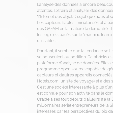
L’analyse des données a encore beaucou
attentes. Extraire et analyser des donné
“l’Internet des objets”, sujet que nous a
Les capteurs fiables, miniaturisés et à b
des GAFAM en la matière l’a démontré : 
les logiciels basés sur le “machine learn
utilisables.
Pourtant, il semble que la tendance soit
se bousculent au portillon. Databricks est
plateforme d’analyse de données. Elle a
programme open source capable de gére
capteurs et d’autres appareils connectés.
Hotels.com, un site de voyage) et à des s
C’est une société intéressante à plus d’un
est connue pour son activité dans le do
Oracle à ses tout débuts d’ailleurs !) à l
millionnaires serial entrepreneurs de la Si
intéressés par les perspectives du big da