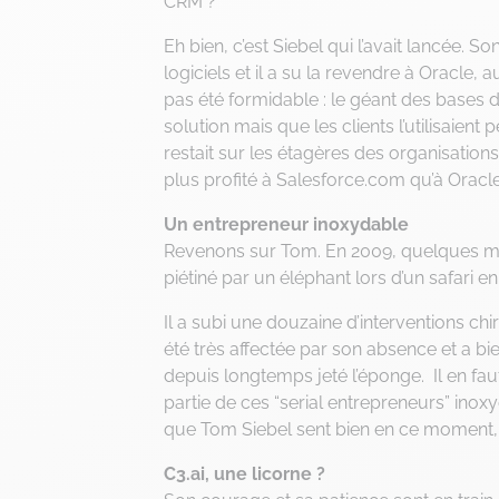
CRM ?
Eh bien, c’est Siebel qui l’avait lancée.
logiciels et il a su la revendre à Oracle, 
pas été formidable : le géant des bases d
solution mais que les clients l’utilisaient
restait sur les étagères des organisations
plus profité à Salesforce.com qu’à Oracl
Un entrepreneur inoxydable
Revenons sur Tom. En 2009, quelques moi
piétiné par un éléphant lors d’un safari e
Il a subi une douzaine d’interventions chi
été très affectée par son absence et a bien
depuis longtemps jeté l’éponge. Il en faut
partie de ces “serial entrepreneurs” inox
que Tom Siebel sent bien en ce moment, c
C3.ai, une licorne ?