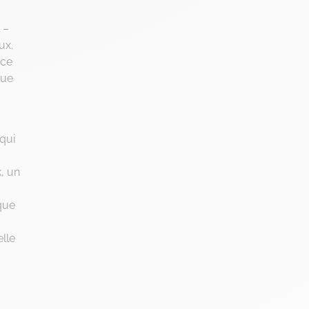
 –
ux.
nce
que
qui
, un
 que
elle