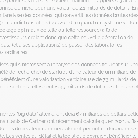
e porter ses fruits. Sa société, maintenant appelée c3.ai, a l
l’année dernière pour une valeur de 2,1 milliards de dollars. En
r l’analyse des données, qui convertit les données brutes (de
) en prédictions utiles (pouvoir dire quand un système va to
ckage optimaux de telle ou telle ressource) à l’aide
investisseurs croient donc que cette nouvelle génération de
 data (et à ses applications) de passer des laboratoires
s ordinaires.
ises qui s’intéressent à l’analyse des données figurent sur une
ciété de recherche) de startups d’une valeur de un milliard de
bénéficient d’une valorisation vertigineuse de 73 milliards de
représentent à elles seules 45 milliards de dollars selon une 
entés “big data” atteindront déjà 67 milliards de dollars cett
onsultants de Gartner ont récemment calculé qu’en 2021, « l’ia
 dollars de « valeur commerciale » et permettra d’économiser
e. Les ventes au détail et la logistique devraient bénéficier le