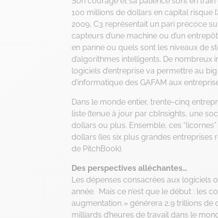
Son courage et sa patience sont en train d
100 millions de dollars en capital risque 
2009, C3 représentait un pari précoce su
capteurs d’une machine ou d’un entrepôt
en panne ou quels sont les niveaux de sto
d’algorithmes intelligents. De nombreux 
logiciels d’entreprise va permettre au big
d’informatique des GAFAM aux entreprise
Dans le monde entier, trente-cinq entrepr
liste (tenue à jour par cbInsights, une so
dollars ou plus. Ensemble, ces “licornes” 
dollars (les six plus grandes entreprises 
de PitchBook).
Des perspectives alléchantes…
Les dépenses consacrées aux logiciels ori
année. Mais ce n’est que le début : les c
augmentation » générera 2,9 trillions de
milliards d’heures de travail dans le mond