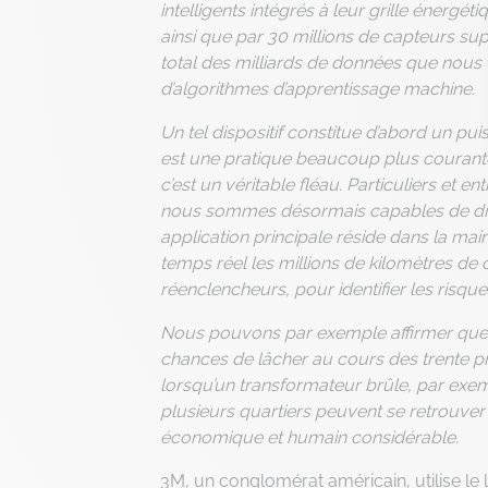
intelligents intégrés à leur grille énerg
ainsi que par 30 millions de capteurs su
total des milliards de données que nous t
d’algorithmes d’apprentissage machine.
Un tel dispositif constitue d’abord un pui
est une pratique beaucoup plus courante 
c’est un véritable fléau. Particuliers et 
nous sommes désormais capables de dire 
application principale réside dans la m
temps réel les millions de kilomètres de 
réenclencheurs, pour identifier les risq
Nous pouvons par exemple affirmer que 
chances de lâcher au cours des trente pr
lorsqu’un transformateur brûle, par exem
plusieurs quartiers peuvent se retrouver 
économique et humain considérable.
3M, un conglomérat américain, utilise le 