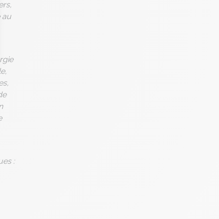
ers,
e au
rgie
 Options
e,
es,
tres de confidentialité, en garantissant la conformité avec les
de
n
e
ues :