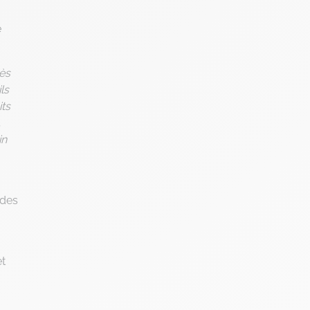
e
ès
ls
its
.
in
 des
et