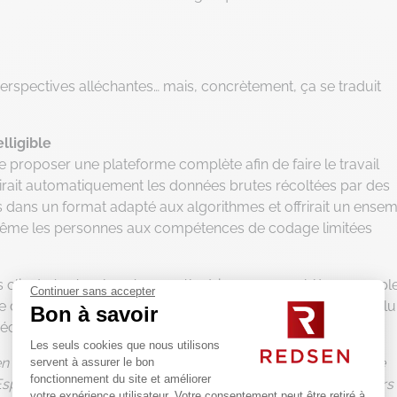
rspectives alléchantes… mais, concrètement, ça se traduit
lligible
de proposer une plateforme complète afin de faire le travail
uirait automatiquement les données brutes récoltées par des
rs dans un format adapté aux algorithmes et offrirait un ense
e même les personnes aux compétences de codage limitées
ses clients à gérer les réseaux électriques, un problème compl
Continuer sans accepter
t de données provenant de nombreuses sources. Tom Siebel lu
Bon à savoir
écente (le 16/09/2019) donnée au quotidien La Tribune :
Les seuls cookies que nous utilisons
 en oeuvre avec Enel, le plus important producteur d’énergie
servent à assurer le bon
fonctionnement du site et améliorer
spagne, ils totalisent pas moins de 42 millions de compteurs
votre expérience utilisateur. Votre consentement peut être retiré à