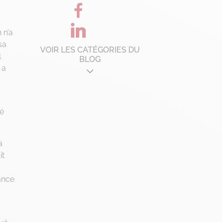
 n’a
sa
VOIR LES CATÉGORIES DU
l
BLOG
 a
Architecture d'entreprise
B'Corp
té
Change management
Chronique Alain Lefebvre
a
Data Analyse
it
Data Management
dance
Digital Workplace
Fintech
Gravity Microsoft 365