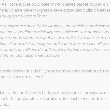
’US Air Force l’utilise pour déterminer quelles parties d’un avion
ent. C3 aide Baker Hughes à développer des outils d’analys
là ce qu’en dit encore Tom :
coentreprise avec Baker Hughes, une société américaine tr
ant nos algorithmes d’intelligence artificielle aux données qu’i
roches, nous sommes capables de prédire à l’avance si un pu
le, et donc de leur indiquer qu’il vaut mieux creuser ailleurs
 compte en millions de dollars, il vaut donc mieux être certa
orithmes, c’est désormais possible.
-ils enfin descendus de l’Olympe (comprendre les laboratoires
ganisations ordinaires ?
dans la Silicon Valley, le battage médiatique est omniprésent 
ants. Et, quelquefois, ce bruit qui déclenche une mode ne
sable.