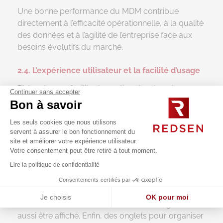
Une bonne performance du MDM contribue
directement à l’efficacité opérationnelle, à la qualité
des données et à l’agilité de l’entreprise face aux
besoins évolutifs du marché.
2.4. L’expérience utilisateur et la facilité d’usage
D’abord, pour faciliter la gestion des données
Continuer sans accepter
référentielles, le Master Data Management (MDM)
Bon à savoir
doit se doter d’une
interface ergonomique
. D’un
Les seuls cookies que nous utilisons
point de vue utilisateur, les interfaces d’un MDM
servent à assurer le bon fonctionnement du
doivent être conçues pour
faciliter la navigation à
site et améliorer votre expérience utilisateur.
travers toutes les données référentielles
.
Votre consentement peut être retiré à tout moment.
Lire la politique de confidentialité
Si un utilisateur recherche spécifiquement une
donnée, une barre de recherche dédiée doit être
Consentements certifiés par
disponible. Un système de filtres associé simplifie
Je choisis
OK pour moi
les recherches. Encore, un menu de navigation doit
Axeptio consent
Plateforme de Gestion du Consentement : Personnalisez vos O
aussi être affiché. Enfin, des onglets pour organiser