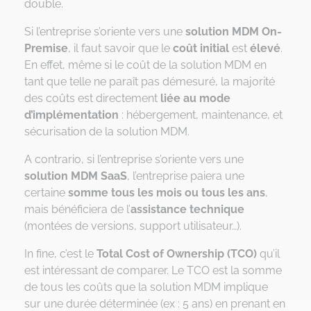
double.
Si l’entreprise s’oriente vers une
solution MDM On-
Premise
, il faut savoir que le
coût initial
est
élevé
.
En effet, même si le coût de la solution MDM en
tant que telle ne paraît pas démesuré, la majorité
des coûts est directement
liée au mode
d’implémentation
: hébergement, maintenance, et
sécurisation de la solution MDM.
A contrario, si l’entreprise s’oriente vers une
solution MDM SaaS
, l’entreprise paiera une
certaine
somme tous les mois ou tous les ans
,
mais bénéficiera de l’
assistance technique
(montées de versions, support utilisateur…).
In fine, c’est le
Total Cost of Ownership (TCO)
qu’il
est intéressant de comparer. Le TCO est la somme
de tous les coûts que la solution MDM implique
sur une durée déterminée (ex : 5 ans) en prenant en