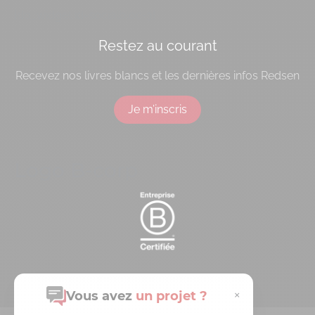
[do_widget id=socialbloc-3]
Restez au courant
Recevez nos livres blancs et les dernières infos Redsen
Je m’inscris
Logo B-corp
×
Vous avez
un projet ?