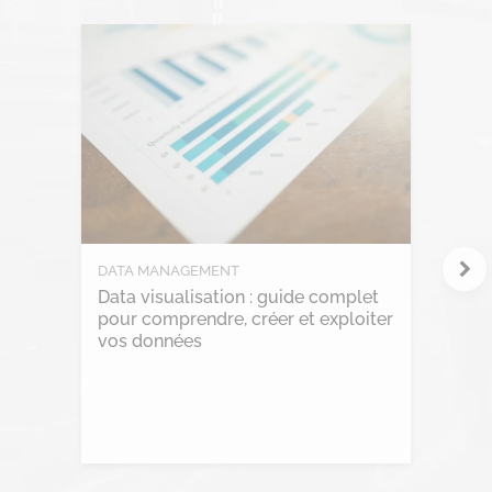
Fintech
Gravity Microsoft 365
Intelligence Artificielle
Intelligence collective
Marketplace
Project management
DATA MANAGEMENT
RGPD
Data visualisation : guide complet
pour comprendre, créer et exploiter
Transformation Digitale
vos données
Lire l'article