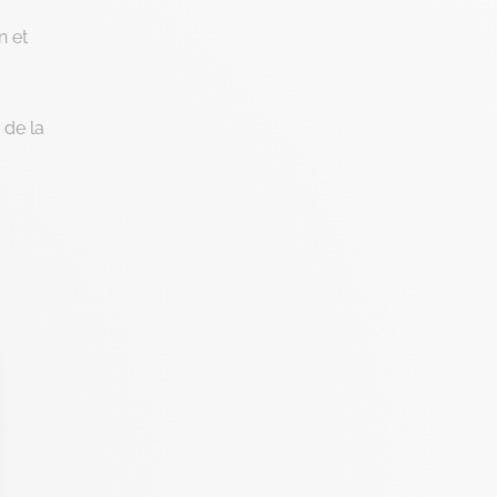
n et
 de la