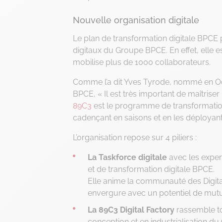
Nouvelle organisation digitale
Le plan de transformation digitale BPCE p
digitaux du Groupe BPCE. En effet, elle es
mobilise plus de 1000 collaborateurs.
Comme l’a dit Yves Tyrode, nommé en Oct
BPCE, « Il est très important de maîtriser 
89C3
est le programme de transformation
cadençant en saisons et en les déployant a
L’organisation repose sur 4 piliers :
La Taskforce digitale
avec les expert
et de transformation digitale BPCE.
Elle anime la communauté des Digit
envergure avec un potentiel de mutua
La 89C3 Digital Factory
rassemble to
conception et en industrialisation d