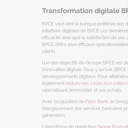
Transformation digitale 
BPCE veut être la banque préférée des dé
initiatives digitales de BPCE ces derniè
efficacité ainsi que la satisfaction de s
BPCE d’être plus efficace opérationnelle
clients.
L’un des objectifs du Groupe BPCE est d
l’innovation digitale. Pour y arriver, BPC
développements digitaux. Pour atteindre
également
réduire ses coûts d’un milliar
rationalisant l’immobilier et ses achats.
Avec l’acquisition de
Fidor Bank
, le Gro
l’élargissement des services bancaires
génération.
L’algorithme de prédiction
Skope Rules
et