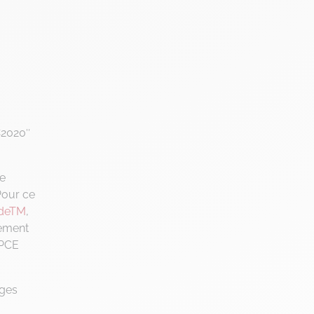
C
2020″
le
Pour ce
odeTM
,
iement
BPCE
ages