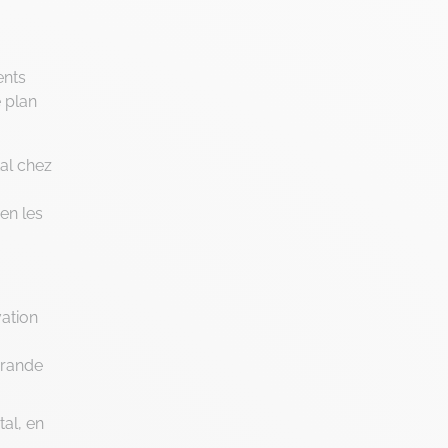
Intelligence Artificielle
Intelligence collective
ents
Marketplace
e plan
Project management
RGPD
al chez
Transformation Digitale
en les
vation
grande
al, en