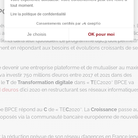
tout moment.
BPCE
Lire la politique de confidentialité
Consentements certifiés par
veloppeurs en étant à la pointe du digital et du numérique. 
res années ont permis de transformer la banque. BPCE a améli
Je choisis
OK pour moi
es clients dans leur quotidien. Le programme 89C3 doit permett
Axeptio consent
Plateforme de Gestion du Consentement : Personnalisez vos
ment en répondant aux besoins et évolutions croissants de se
Notre plateforme vous permet d'adapter et de gérer vos paramè
e devenir une entreprise plateforme et de mutualiser au ma
E va investir 750 millions d’euros entre 2017 et 2021 dans des
 le
T
de
Transformation digitale
dans «
T
EC2020″ BPCE va
d d’euros
d’ici 2020 en restructurant ses réseaux informatique
upe BPCE répond au
C
de « TE
C
2020″. La
Croissance
passe au
 proposés via la communauté bancaire européenne de nouvell
 la réduction prévue de son réseau d’agences en France (env