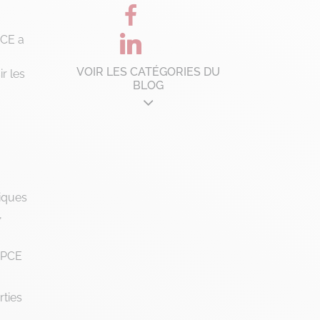
CE a
VOIR LES CATÉGORIES DU
ir les
BLOG
Architecture d'entreprise
B'Corp
Change management
Chronique Alain Lefebvre
riques
,
Data Analyse
Data Management
 BPCE
Digital Workplace
Fintech
rties
Gravity Microsoft 365