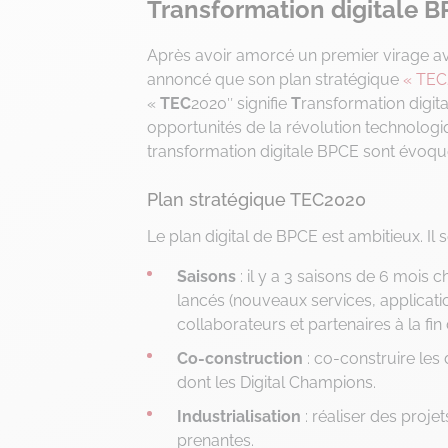
Transformation digitale B
Après avoir amorcé un premier virage a
annoncé que son plan stratégique
« TEC
«
TEC
2020″ signifie
T
ransformation digita
opportunités de la révolution technologi
transformation digitale BPCE sont évoquées
Plan stratégique TEC2020
Le plan digital de BPCE est ambitieux. Il
Saisons
: il y a 3 saisons de 6 moi
lancés (nouveaux services, applicatio
collaborateurs et partenaires à la fi
Co-construction
: co-construire les
dont les Digital Champions.
Industrialisation
: réaliser des proje
prenantes.