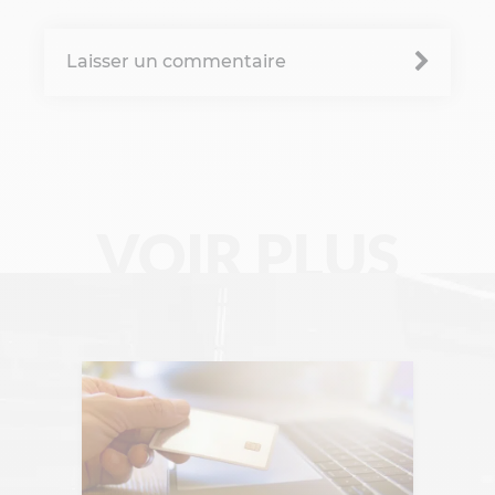
B'Corp
Laisser un commentaire
Change management
Chronique Alain Lefebvre
Data Analyse
Data Management
VOIR PLUS
Digital Workplace
Fintech
Gravity Microsoft 365
Intelligence Artificielle
Intelligence collective