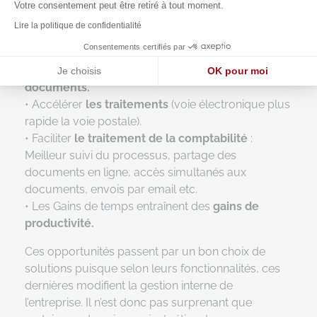
tâches sans valeur ajoutée.
Votre consentement peut être retiré à tout moment.
• Réduire
l’espace de stockage
physique.
Lire la politique de confidentialité
• Réduire les
charges directes
(quantité de papier
Consentements certifiés par
imprimé, encre, timbres, enveloppe etc.)
• Faciliter et sécuriser la
conservation des
Je choisis
OK pour moi
documents.
Axeptio consent
Plateforme de Gestion du Consentement : Personnalisez vos O
• Accélérer
les traitements
(voie électronique plus
rapide la voie postale).
Notre plateforme vous permet d'adapter et de gérer vos paramètr
• Faciliter
le traitement de la comptabilité
:
Meilleur suivi du processus, partage des
documents en ligne, accès simultanés aux
documents, envois par email etc.
• Les Gains de temps entraînent des
gains de
productivité.
Ces opportunités passent par un bon choix de
solutions puisque selon leurs fonctionnalités, ces
dernières modifient la gestion interne de
l’entreprise. Il n’est donc pas surprenant que