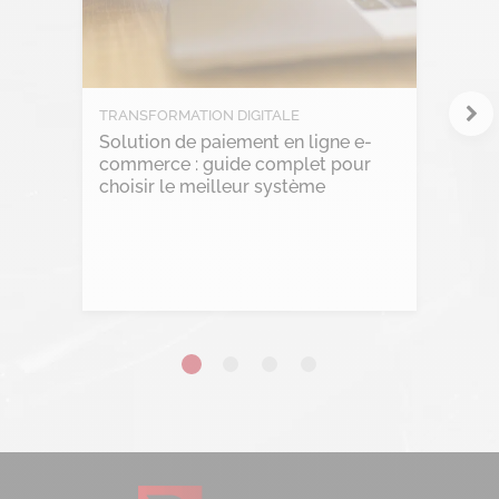
Marketplace
Project management
RGPD
TRANSFORMATION DIGITALE
Solution de paiement en ligne e-
Transformation Digitale
commerce : guide complet pour
choisir le meilleur système
Lire l'article