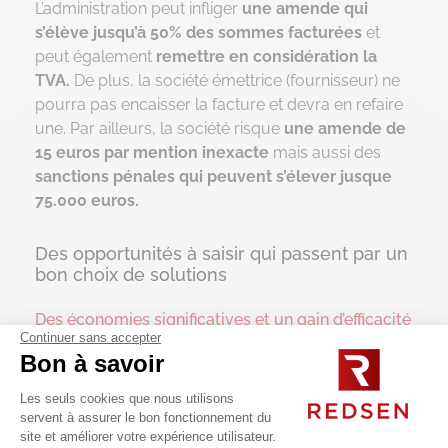
L’administration peut infliger
une amende qui
s’élève jusqu’à 50% des sommes facturées
et
peut également
remettre en considération la
TVA.
De plus, la société émettrice (fournisseur) ne
pourra pas encaisser la facture et devra en refaire
une. Par ailleurs, la société risque
une amende de
15 euros par mention inexacte
mais aussi des
sanctions pénales qui peuvent s’élever jusque
75.000 euros.
Des opportunités à saisir qui passent par un
bon choix de solutions
Des économies significatives et un gain d’efficacité
Continuer sans accepter
La dématérialisation des factures présente de
Bon à savoir
nombreux avantages :
Les seuls cookies que nous utilisons
• Diminuer le
risque d’erreurs
de saisie manuelle.
servent à assurer le bon fonctionnement du
• Eviter la
mobilisation du personnel
sur des
site et améliorer votre expérience utilisateur.