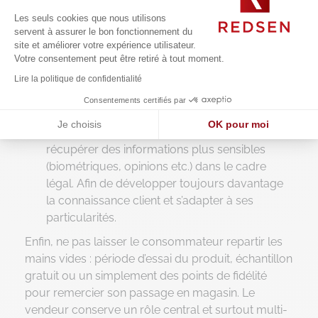
validés par un conseiller ;
Les seuls cookies que nous utilisons
servent à assurer le bon fonctionnement du
Animer par une « bourse des produits ». Par
site et améliorer votre expérience utilisateur.
calcul d’un algorithme, les prix des produits
Votre consentement peut être retiré à tout moment.
peuvent évoluer en fonction de l’activité
Lire la politique de confidentialité
globale du magasin (zoning), des achats et des
Consentements certifiés par
points de fidélité cumulés.
Je choisis
OK pour moi
Profiter du passage en magasin du client pour
Axeptio consent
Plateforme de Gestion du Consentement : Personnalisez vos O
récupérer des informations plus sensibles
(biométriques, opinions etc.) dans le cadre
Notre plateforme vous permet d'adapter et de gérer vos paramètr
légal. Afin de développer toujours davantage
la connaissance client et s’adapter à ses
particularités.
Enfin, ne pas laisser le consommateur repartir les
mains vides : période d’essai du produit, échantillon
gratuit ou un simplement des points de fidélité
pour remercier son passage en magasin. Le
vendeur conserve un rôle central et surtout multi-