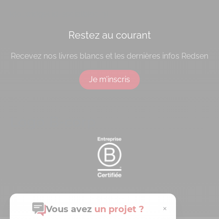
[do_widget id=socialbloc-3]
Restez au courant
Recevez nos livres blancs et les dernières infos Redsen
Je m’inscris
Logo B-corp
×
Vous avez
un projet ?