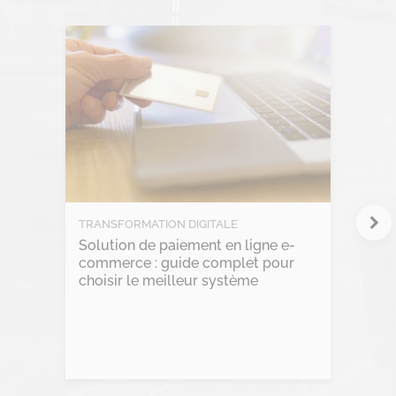
Gravity Microsoft 365
Intelligence Artificielle
Intelligence collective
Marketplace
Project management
RGPD
TRANSFORMATION DIGITALE
Solution de paiement en ligne e-
Transformation Digitale
commerce : guide complet pour
choisir le meilleur système
Lire l'article