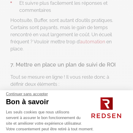
Et suivre plus facilement les réponses et
commentaires
Hootsuite, Buffer, sont autant d’outils pratiques.
Certains sont payants, mais le gain de temps
rencontré en vaut largement le coût. Un écueil
fréquent ? Vouloir mettre trop d’
automation
en
place.
7. Mettre en place un plan de suivi de ROI
Tout se mesure en ligne ! Il vous reste donc à
définir deux éléments :
Continuer sans accepter
Les indicateurs clés de performance que vous
Bon à savoir
voulez suivre (nombre d’abonnés, taux
d’engagement, trafic entrant, taux de
Les seuls cookies que nous utilisons
transformation…) >
découvrez nos
servent à assurer le bon fonctionnement du
site et améliorer votre expérience utilisateur.
recommandations
Votre consentement peut être retiré à tout moment.