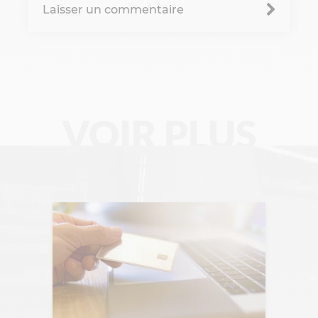
Laisser un commentaire
Change management
Chronique Alain Lefebvre
Data Analyse
Data Management
VOIR PLUS
Digital Workplace
Fintech
Gravity Microsoft 365
Intelligence Artificielle
Intelligence collective
Marketplace