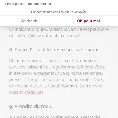
La
mesure de ces indicateurs via vos tableaux
Lire la politique de confidentialité
de bord
Consentements certifiés par
Et n’oubliez pas de suivre également votre budget
Je choisis
OK pour moi
dédié. N’oubliez pas que vos KPI peuvent évoluer :
un indicateur toujours dans le vert ? Il est peut-être
Axeptio consent
Plateforme de Gestion du Consentement : Personnalisez vos O
obsolète. Affinez votre plan de suivi !
Notre plateforme vous permet d'adapter et de gérer vos paramètr
8. Suivre l’actualité des réseaux sociaux
De nouveaux outils, nouveaux sites, nouveaux
services naissent très régulièrement. Même s’il est
inutile de s’y engager tout de suite tout le temps,
prenez le temps de suivre ces nouveautés. Qui sait,
un réseau particulier peut répondre à un de
vos
axes stratégiques
!
9. Prendre du recul
A animer ces sites quotidiennement, il est facile