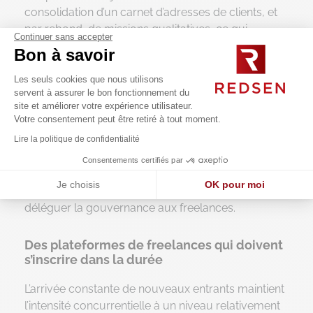
consolidation d’un carnet d’adresses de clients, et
par rebond, de missions qualitatives, ce qui
Continuer sans accepter
apporte une vraie proposition de valeur pour les
Bon à savoir
freelances en quête de facilité leur quotidien.
Les seuls cookies que nous utilisons
D’autres opérateurs ont eu des approches
servent à assurer le bon fonctionnement du
différentes en proposant le modèle freemium, avec
site et améliorer votre expérience utilisateur.
Votre consentement peut être retiré à tout moment.
un service de base gratuit et un abonnement
donnant accès à des fonctionnalités premium.
Lire la politique de confidentialité
Pour finir, il existe même des acteurs qui proposent
Consentements certifiés par
une plateforme décentralisée basée sur la
Je choisis
OK pour moi
blockchain
(ex : Talao) qui a pour intention de
déléguer la gouvernance aux freelances.
Axeptio consent
Plateforme de Gestion du Consentement : Personnalisez vos O
Notre plateforme vous permet d'adapter et de gérer vos paramètr
Des plateformes de freelances qui doivent
s’inscrire dans la durée
L’arrivée constante de nouveaux entrants maintient
l’intensité concurrentielle à un niveau relativement