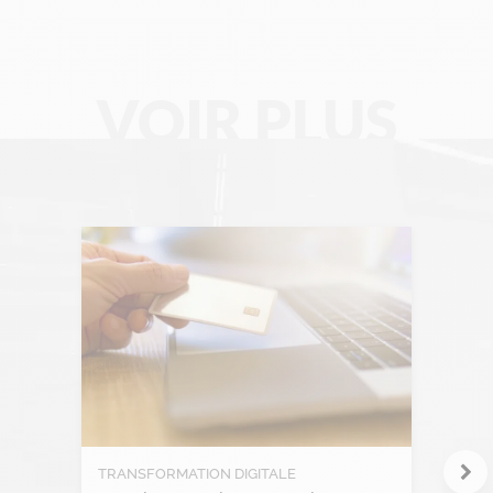
Data Analyse
Data Management
VOIR PLUS
Digital Workplace
Fintech
Gravity Microsoft 365
Intelligence Artificielle
Intelligence collective
Marketplace
Project management
RGPD
TRANSFORMATION DIGITALE