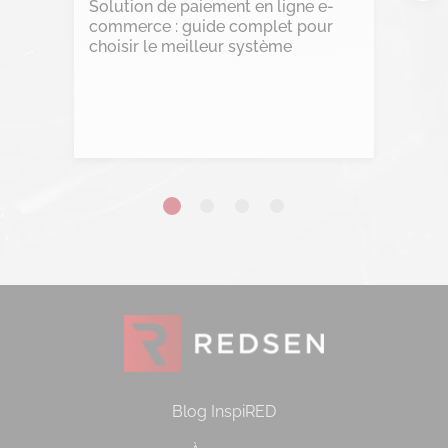
Solution de paiement en ligne e-
Transformation Digitale
commerce : guide complet pour
choisir le meilleur système
Lire l'article
Blog InspiRED