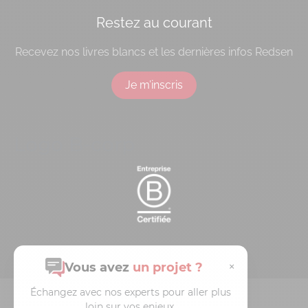
Restez au courant
Recevez nos livres blancs et les dernières infos Redsen
Je m’inscris
Logo B-corp
×
Vous avez
un projet ?
Échangez avec nos experts pour aller plus
© 2026 Redsen
loin sur vos enjeux.