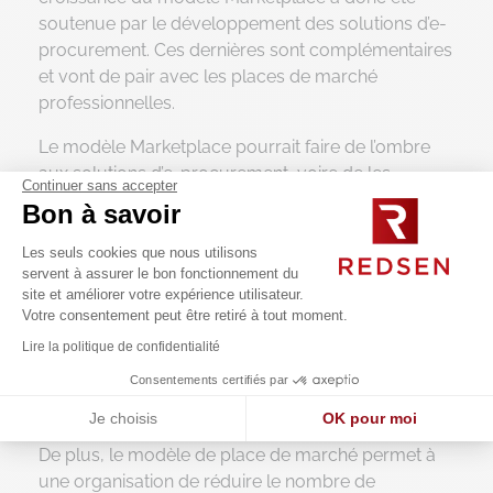
soutenue par le développement des solutions d’e-
procurement. Ces dernières sont complémentaires
et vont de pair avec les places de marché
professionnelles.
Le modèle Marketplace pourrait faire de l’ombre
aux solutions d’e-procurement, voire de les
Continuer sans accepter
concurrencer, car elle apporte des réponses
Bon à savoir
tangibles et immédiates aux différents services
d’une organisation : centralisation au sein d’une
Les seuls cookies que nous utilisons
servent à assurer le bon fonctionnement du
même plateforme, digitalisation des processus,
site et améliorer votre expérience utilisateur.
gain de temps, meilleures expériences d’achats
Votre consentement peut être retiré à tout moment.
auprès des utilisateurs, gestion des fournisseurs
Lire la politique de confidentialité
(vendeurs) facilitée, comparer les offres des
Consentements certifiés par
différents fournisseurs (prix, produit, stock), paniers
multifournisseurs etc.
Je choisis
OK pour moi
De plus, le modèle de place de marché permet à
Axeptio consent
Plateforme de Gestion du Consentement : Personnalisez vos O
une organisation de réduire le nombre de