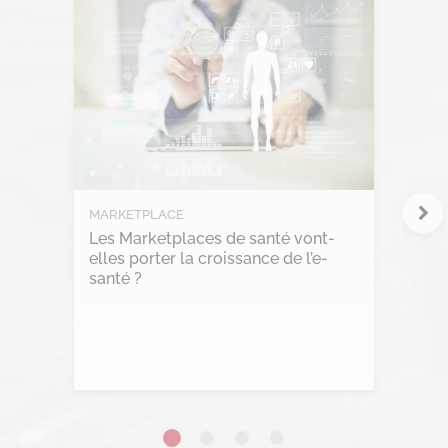
Intelligence Artificielle
Intelligence collective
Marketplace
Project management
RGPD
MARKETPLACE
Les Marketplaces de santé vont-
Transformation Digitale
elles porter la croissance de l’e-
santé ?
Lire l'article