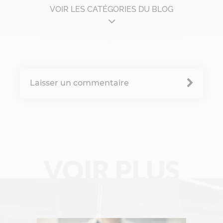
VOIR LES CATÉGORIES DU BLOG
Architecture d'entreprise
B'Corp
Laisser un commentaire
Change management
Chronique Alain Lefebvre
Data Analyse
Data Management
VOIR PLUS
Digital Workplace
Fintech
Gravity Microsoft 365