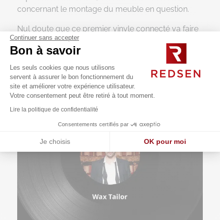
concernant le montage du meuble en question.
Nul doute que ce premier vinyle connecté va faire
Continuer sans accepter
des émules notamment auprès des jeunes, accros
Bon à savoir
au disque microsillon. Officiellement, le tout
premier vinyle connecté est sorti le 10 novembre
Les seuls cookies que nous utilisons
dernier au prix indicatif de 25€.
servent à assurer le bon fonctionnement du
site et améliorer votre expérience utilisateur.
Votre consentement peut être retiré à tout moment.
Lire la politique de confidentialité
Consentements certifiés par
Je choisis
OK pour moi
Axeptio consent
Plateforme de Gestion du Consentement : Personnalisez vos O
Notre plateforme vous permet d'adapter et de gérer vos paramètr