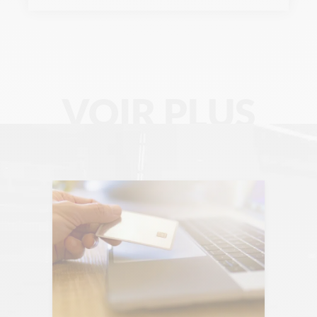
Chronique Alain Lefebvre
Data Analyse
Data Management
VOIR PLUS
Digital Workplace
Fintech
Gravity Microsoft 365
Intelligence Artificielle
Intelligence collective
Marketplace
Project management